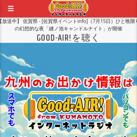
【放送中】
佐賀県 - [佐賀県イベントinfo]（7月15日）ひと晩限
の幻想的な夜「縫ノ池キャンドルナイト」が開催
GOOD-AIR!を聴く