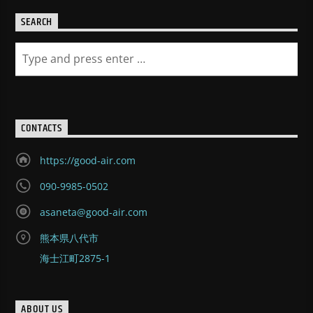
SEARCH
CONTACTS
https://good-air.com
090-9985-0502
asaneta@good-air.com
熊本県八代市
海士江町2875-1
ABOUT US