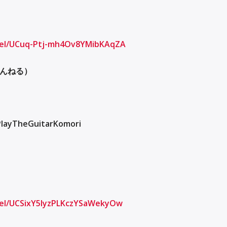
nel/UCuq-Ptj-mh4Ov8YMibKAqZA
んねる）
PlayTheGuitarKomori
el/UCSixY5lyzPLKczYSaWekyOw