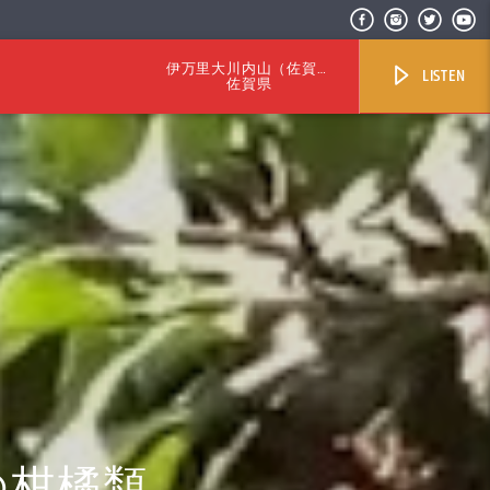
伊万里大川内山（佐賀県
LISTEN
伊万里市）B
佐賀県
の柑橘類。