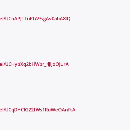
el/UCnAPJTLuF1A9sgAv0ahA8IQ
el/UCHybXq2bHWbr_4JlJoOJUrA
nel/UCqDHCIG22fWs1RuWeOAnftA