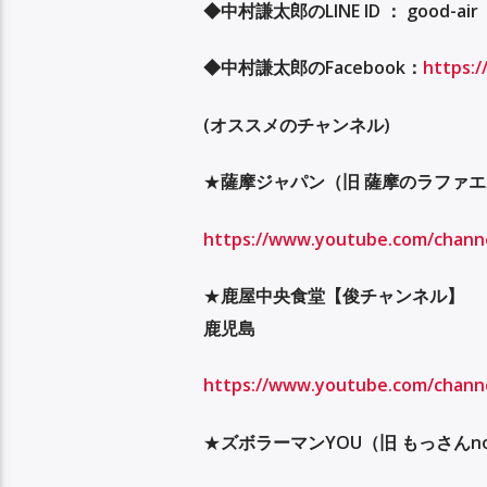
◆
中村謙太郎の
LINE ID
：
good-air
◆
中村謙太郎の
Facebook
：
https:
(オススメのチャンネル)
★
薩摩ジャパン（旧
薩摩のラファエ
https://www.youtube.com/chan
★
鹿屋中央食堂【俊チャンネル】
鹿児島
https://www.youtube.com/chan
★
ズボラーマン
YOU
（旧
もっさん
n