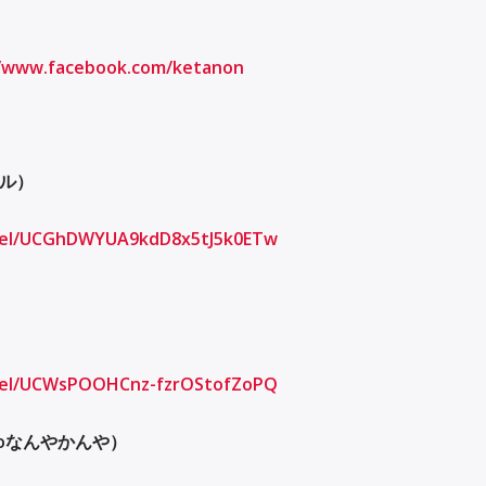
//www.facebook.com/ketanon
ル）
nel/UCGhDWYUA9kdD8x5tJ5k0ETw
nel/UCWsPOOHCnz-fzrOStofZoPQ
o
なんやかんや）